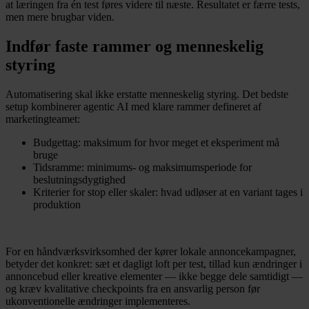
at læringen fra én test føres videre til næste. Resultatet er færre tests,
men mere brugbar viden.
Indfør faste rammer og menneskelig
styring
Automatisering skal ikke erstatte menneskelig styring. Det bedste
setup kombinerer agentic AI med klare rammer defineret af
marketingteamet:
Budgettag: maksimum for hvor meget et eksperiment må
bruge
Tidsramme: minimums- og maksimumsperiode for
beslutningsdygtighed
Kriterier for stop eller skaler: hvad udløser at en variant tages i
produktion
For en håndværksvirksomhed der kører lokale annoncekampagner,
betyder det konkret: sæt et dagligt loft per test, tillad kun ændringer i
annoncebud eller kreative elementer — ikke begge dele samtidigt —
og kræv kvalitative checkpoints fra en ansvarlig person før
ukonventionelle ændringer implementeres.