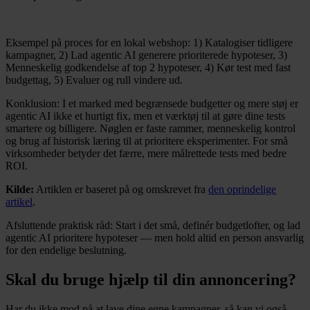
Eksempel på proces for en lokal webshop: 1) Katalogiser tidligere
kampagner, 2) Lad agentic AI generere prioriterede hypoteser, 3)
Menneskelig godkendelse af top 2 hypoteser, 4) Kør test med fast
budgettag, 5) Evaluer og rull vindere ud.
Konklusion: I et marked med begrænsede budgetter og mere støj er
agentic AI ikke et hurtigt fix, men et værktøj til at gøre dine tests
smartere og billigere. Nøglen er faste rammer, menneskelig kontrol
og brug af historisk læring til at prioritere eksperimenter. For små
virksomheder betyder det færre, mere målrettede tests med bedre
ROI.
Kilde:
Artiklen er baseret på og omskrevet fra
den oprindelige
artikel
.
Afsluttende praktisk råd: Start i det små, definér budgetlofter, og lad
agentic AI prioritere hypoteser — men hold altid en person ansvarlig
for den endelige beslutning.
Skal du bruge hjælp til din annoncering?
Har du ikke mod på at lave dine egne kampagner, så kan vi også