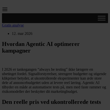
Videre
til
indhold
Gratis analyse
12. mar 2026
Hvordan Agentic AI optimerer
kampagner
I 2026 er tankegangen “always be testing” ikke længere en
ubetinget fordel. Signalforstyrrelser, strengere budgetter og stigende
klikpriser betyder, at ukontrollerede eksperimenter kan æde store
dele af annoncebudgettet uden at levere reel læring. Agentic AI
tilbyder en måde at automatisere tests på, men med faste rammer og
risikomodeller der beskytter dit marketingbudget.
Den reelle pris ved ukontrollerede tests