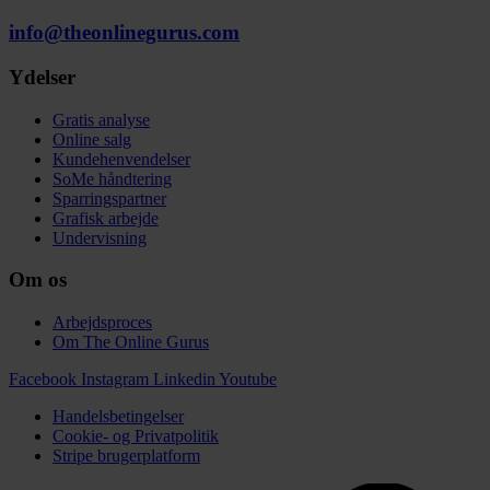
info@theonlinegurus.com
Ydelser
Gratis analyse
Online salg
Kundehenvendelser
SoMe håndtering
Sparringspartner
Grafisk arbejde
Undervisning
Om os
Arbejdsproces
Om The Online Gurus
Facebook
Instagram
Linkedin
Youtube
Handelsbetingelser
Cookie- og Privatpolitik
Stripe brugerplatform