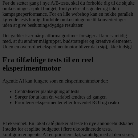
Før du sætter gang i nye A/B-tests, skal du forholde dig til de skjulte
omkostninger: spildt budget, forstyrrelse af signaler og fald i
kampagneperformance. For en lille webshop kan en række parallelt
kørende tests hurtigt fordoble omkostningerne til konverteringer
uden at give beslutningsdygtige resultater.
Det gælder især når platformalgoritmer forsøger at lære samtidig
med, at du ændrer målgrupper, budstrategier og kreative elementer.
Uden en overordnet eksperimentmotor bliver data støj, ikke indsigt.
Fra tilfældige tests til en reel
eksperimentmotor
Agentic AI kan fungere som en eksperimentmotor der:
Centraliserer planlægning af tests
Sørger for at kun én variabel ændres ad gangen
Prioriterer eksperimenter efter forventet ROI og risiko
Et eksempel: En lokal café ønsker at teste to nye annoncebudskaber.
I stedet for at splitte budgettet i flere ukoordinerede tests,
konfigurerer agentic AI en prioriteret kø, samtidig med at den sikrer,