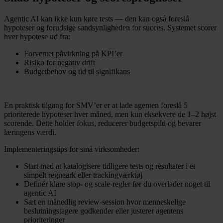
Agentic AI kan ikke kun køre tests — den kan også foreslå
hypoteser og forudsige sandsynligheden for succes. Systemet scorer
hver hypotese ud fra:
Forventet påvirkning på KPI’er
Risiko for negativ drift
Budgetbehov og tid til signifikans
En praktisk tilgang for SMV’er er at lade agenten foreslå 5
prioriterede hypoteser hver måned, men kun eksekvere de 1–2 højst
scorende. Dette holder fokus, reducerer budgetspild og bevarer
læringens værdi.
Implementeringstips for små virksomheder:
Start med at katalogisere tidligere tests og resultater i et
simpelt regneark eller trackingværktøj
Definér klare stop- og scale-regler før du overlader noget til
agentic AI
Sæt en månedlig review-session hvor menneskelige
beslutningstagere godkender eller justerer agentens
prioriteringer