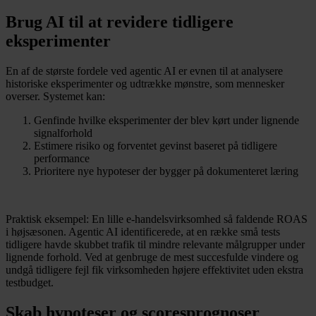
Brug AI til at revidere tidligere
eksperimenter
En af de største fordele ved agentic AI er evnen til at analysere
historiske eksperimenter og udtrække mønstre, som mennesker
overser. Systemet kan:
Genfinde hvilke eksperimenter der blev kørt under lignende
signalforhold
Estimere risiko og forventet gevinst baseret på tidligere
performance
Prioritere nye hypoteser der bygger på dokumenteret læring
Praktisk eksempel: En lille e-handelsvirksomhed så faldende ROAS
i højsæsonen. Agentic AI identificerede, at en række små tests
tidligere havde skubbet trafik til mindre relevante målgrupper under
lignende forhold. Ved at genbruge de mest succesfulde vindere og
undgå tidligere fejl fik virksomheden højere effektivitet uden ekstra
testbudget.
Skab hypoteser og scoresprognoser