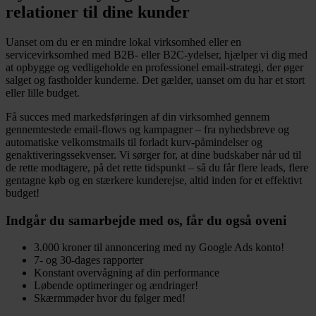
relationer til dine kunder
Uanset om du er en mindre lokal virksomhed eller en
servicevirksomhed med B2B- eller B2C-ydelser, hjælper vi dig med
at opbygge og vedligeholde en professionel email-strategi, der øger
salget og fastholder kunderne. Det gælder, uanset om du har et stort
eller lille budget.
Få succes med markedsføringen af din virksomhed gennem
gennemtestede email-flows og kampagner – fra nyhedsbreve og
automatiske velkomstmails til forladt kurv-påmindelser og
genaktiveringssekvenser. Vi sørger for, at dine budskaber når ud til
de rette modtagere, på det rette tidspunkt – så du får flere leads, flere
gentagne køb og en stærkere kunderejse, altid inden for et effektivt
budget!
Indgår du samarbejde med os, får du også oveni
3.000 kroner til annoncering med ny Google Ads konto!
7- og 30-dages rapporter
Konstant overvågning af din performance
Løbende optimeringer og ændringer!
Skærmmøder hvor du følger med!