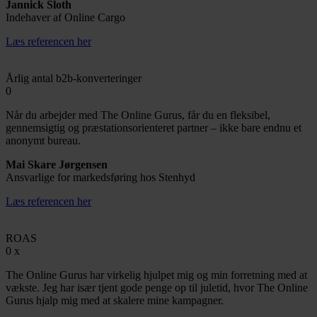
Jannick Sloth
Indehaver af Online Cargo
Læs referencen her
Årlig antal b2b-konverteringer
0
Når du arbejder med The Online Gurus, får du en fleksibel,
gennemsigtig og præstationsorienteret partner – ikke bare endnu et
anonymt bureau.
Mai Skare Jørgensen
Ansvarlige for markedsføring hos Stenhyd
Læs referencen her
ROAS
0
x
The Online Gurus har virkelig hjulpet mig og min forretning med at
vækste. Jeg har især tjent gode penge op til juletid, hvor The Online
Gurus hjalp mig med at skalere mine kampagner.