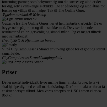
forretningspartner, som bekymrer sig om din succes og altid er der
for dig, selv i vanskelige øjeblikke. De er pålidelige og altid åbne for
forslag og villige til at hjælpe. Tak til The Online Guru.
Ægtelammeskind.dk
Webshop
Gutterne fra The Online Gurus gør et helt fantastisk arbejde! De er
begge nede på jorden og til at snakke med. De viser løbende
resultater på en brugervenlig og simpel måde. Jeg er meget tilfreds
med samarbejdet!
Greatly
SEO & Hjemmeside bureau
Vi på CityCamp Assens Strand er virkelig glade for et godt og stabilt
samarbejde.
CityCamp Assens Strand
Campingplads
Priser
Det er meget individuelt, hvor mange timer vi skal bruge, hvis vi
skal hjælpe dig med email markedsføring. Derfor kontakt os for at få
et skræddersyet tilbud. Men vores timepris er 115€ i timen eller ca.
860 kr.