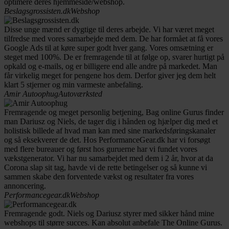
optimere deres hjemmeside/webshop.
Beslagsgrossisten.dk
Webshop
Disse unge mænd er dygtige til deres arbejde. Vi har været meget
tilfredse med vores samarbejde med dem. De har formået at få vores
Google Ads til at køre super godt hver gang. Vores omsætning er
steget med 100%. De er fremragende til at følge op, svarer hurtigt på
opkald og e-mails, og er billigere end alle andre på markedet. Man
får virkelig meget for pengene hos dem. Derfor giver jeg dem helt
klart 5 stjerner og min varmeste anbefaling.
Amir Autoophug
Autoværksted
Fremragende og meget personlig betjening, Bag online Gurus finder
man Dariusz og Niels, de tager dig i hånden og hjælper dig med et
holistisk billede af hvad man kan med sine markedsføringskanaler
og så eksekverer de det. Hos PerformanceGear.dk har vi forsøgt
med flere bureauer og først hos guruerne har vi fundet vores
vækstgenerator. Vi har nu samarbejdet med dem i 2 år, hvor at da
Corona slap sit tag, havde vi de rette betingelser og så kunne vi
sammen skabe den forventede vækst og resultater fra vores
annoncering.
Performancegear.dk
Webshop
Fremragende godt. Niels og Dariusz styrer med sikker hånd mine
webshops til større succes. Kan absolut anbefale The Online Gurus.