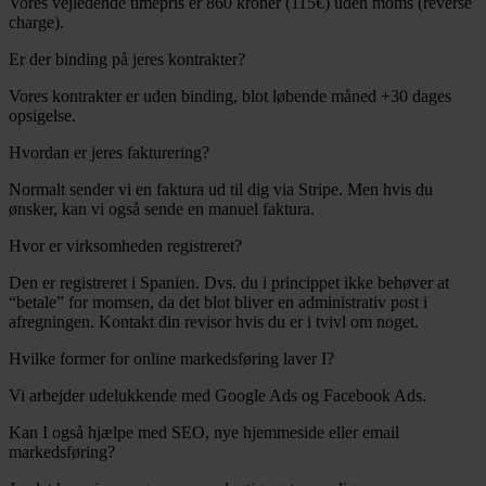
Vores vejledende timepris er 860 kroner (115€) uden moms (reverse
charge).
Er der binding på jeres kontrakter?
Vores kontrakter er uden binding, blot løbende måned +30 dages
opsigelse.
Hvordan er jeres fakturering?
Normalt sender vi en faktura ud til dig via Stripe. Men hvis du
ønsker, kan vi også sende en manuel faktura.
Hvor er virksomheden registreret?
Den er registreret i Spanien. Dvs. du i princippet ikke behøver at
“betale” for momsen, da det blot bliver en administrativ post i
afregningen. Kontakt din revisor hvis du er i tvivl om noget.
Hvilke former for online markedsføring laver I?
Vi arbejder udelukkende med Google Ads og Facebook Ads.
Kan I også hjælpe med SEO, nye hjemmeside eller email
markedsføring?