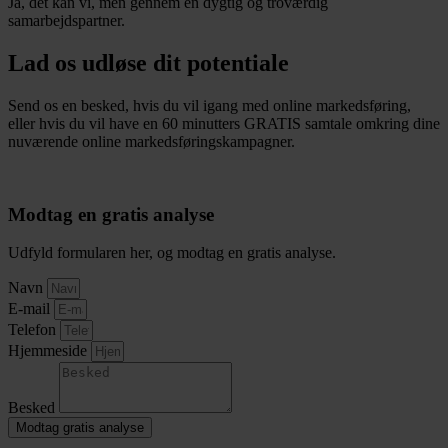
Ja, det kan vi, men gennem en dygtig og troværdig
samarbejdspartner.
Lad os udløse dit potentiale
Send os en besked, hvis du vil igang med online markedsføring,
eller hvis du vil have en 60 minutters GRATIS samtale omkring dine
nuværende online markedsføringskampagner.
Modtag en gratis analyse
Udfyld formularen her, og modtag en gratis analyse.
Navn
E-mail
Telefon
Hjemmeside
Besked
Modtag gratis analyse