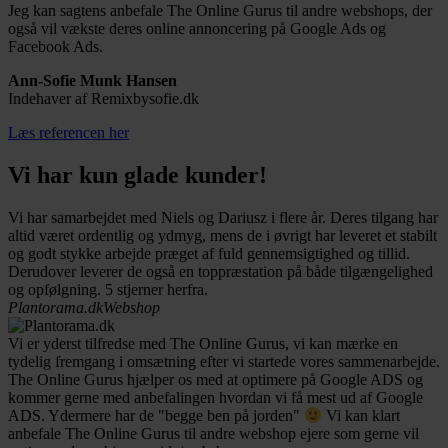
Jeg kan sagtens anbefale The Online Gurus til andre webshops, der
også vil vækste deres online annoncering på Google Ads og
Facebook Ads.
Ann-Sofie Munk Hansen
Indehaver af Remixbysofie.dk
Læs referencen her
Vi har kun glade kunder!
Vi har samarbejdet med Niels og Dariusz i flere år. Deres tilgang har
altid været ordentlig og ydmyg, mens de i øvrigt har leveret et stabilt
og godt stykke arbejde præget af fuld gennemsigtighed og tillid.
Derudover leverer de også en toppræstation på både tilgængelighed
og opfølgning. 5 stjerner herfra.
Plantorama.dk
Webshop
Vi er yderst tilfredse med The Online Gurus, vi kan mærke en
tydelig fremgang i omsætning efter vi startede vores sammenarbejde.
The Online Gurus hjælper os med at optimere på Google ADS og
kommer gerne med anbefalingen hvordan vi få mest ud af Google
ADS. Ydermere har de "begge ben på jorden"
Vi kan klart
anbefale The Online Gurus til andre webshop ejere som gerne vil