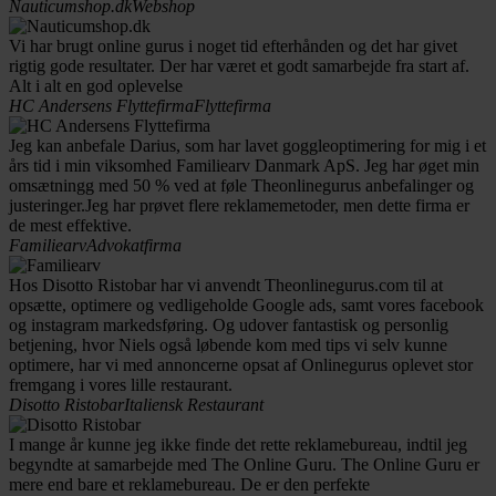
Nauticumshop.dk
Webshop
Vi har brugt online gurus i noget tid efterhånden og det har givet
rigtig gode resultater. Der har været et godt samarbejde fra start af.
Alt i alt en god oplevelse
HC Andersens Flyttefirma
Flyttefirma
Jeg kan anbefale Darius, som har lavet goggleoptimering for mig i et
års tid i min viksomhed Familiearv Danmark ApS. Jeg har øget min
omsætningg med 50 % ved at føle Theonlinegurus anbefalinger og
justeringer.Jeg har prøvet flere reklamemetoder, men dette firma er
de mest effektive.
Familiearv
Advokatfirma
Hos Disotto Ristobar har vi anvendt Theonlinegurus.com til at
opsætte, optimere og vedligeholde Google ads, samt vores facebook
og instagram markedsføring. Og udover fantastisk og personlig
betjening, hvor Niels også løbende kom med tips vi selv kunne
optimere, har vi med annoncerne opsat af Onlinegurus oplevet stor
fremgang i vores lille restaurant.
Disotto Ristobar
Italiensk Restaurant
I mange år kunne jeg ikke finde det rette reklamebureau, indtil jeg
begyndte at samarbejde med The Online Guru. The Online Guru er
mere end bare et reklamebureau. De er den perfekte