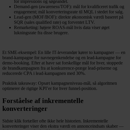
for impressions og søgeandel.
Demand-gen (awareness/TOF): mål for kvalificeret trafik og
engagement; mål konverteringsrate til MQL i stedet for salg.
Lead-gen (MOF/BOF): direkte økonomisk værdi baseret på
SQR (sales qualified rate) og forventet LTV.
Remarketing: højere ROAS-mål hvis data viser øget
lukningsrate fra disse brugere.
Et SME-eksempel: En lille IT-leverandør kører to kampagner — en
brand-kampagne for navnegenkendelse og en lead-kampagne for
demo-booking. Efter at have sat forskellige mål for hver, stoppede
de brandkampagnen fra at konkurrence-præge lead-priserne og
reducerede CPA i lead-kampagnen med 30%.
Praktisk takeaway: Opsæt kampagneniveau-mål, så algoritmen
optimerer de rigtige KPI’er for hver funnel-position.
Forståelse af inkrementelle
konverteringer
Sidste klik fortæller ofte ikke hele historien. Inkrementelle
konverteringer viser den ekstra værdi en annonceindsats skaber —