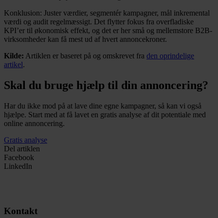
Konklusion: Juster værdier, segmentér kampagner, mål inkremental
værdi og audit regelmæssigt. Det flytter fokus fra overfladiske
KPI’er til økonomisk effekt, og det er her små og mellemstore B2B-
virksomheder kan få mest ud af hvert annoncekroner.
Kilde:
Artiklen er baseret på og omskrevet fra
den oprindelige
artikel
.
Skal du bruge hjælp til din annoncering?
Har du ikke mod på at lave dine egne kampagner, så kan vi også
hjælpe. Start med at få lavet en gratis analyse af dit potentiale med
online annoncering.
Gratis analyse
Del artiklen
Facebook
LinkedIn
Kontakt