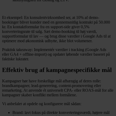
Et eksempel: En konsulentvirksomhed ser, at 10% af demo-
bookinger bliver kunder med en gennemsnitlig kontrakt på 50.000
kr. En kontaktformular fra en support-side giver 0,5%
konverteringsrate til salg. Sæt demo-booking til høj værdi,
supportformular til lav — og brug disse værdier i Google Ads til at
optimere mod økonomisk udbytte, ikke blot volumener.
Praktisk takeaway: Implementér værdier i tracking (Google Ads
eller GA4 + offline-import) og opdater løbende værdier baseret på
faktiske lukrater.
Effektiv brug af kampagnespecifikke mål
Kampagner bør have forskellige mål afhængig af deres rolle:
brandkampagner, lead-generering, content-promovering eller
remarketing. At anvende ét universelt CPA- eller ROAS-mål for alle
kampagner skaber konflikt mellem formålene.
Vi anbefaler at opdele og konfigurere mål sådan:
Brand: lavt fokus på direkte konverteringsværdi, højere mål