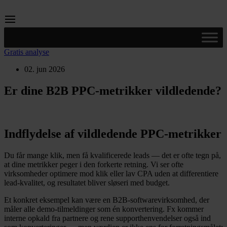
Videre
til
indhold
Gratis analyse
02. jun 2026
Er dine B2B PPC-metrikker vildledende?
Indflydelse af vildledende PPC-metrikker
Du får mange klik, men få kvalificerede leads — det er ofte tegn på,
at dine metrikker peger i den forkerte retning. Vi ser ofte
virksomheder optimere mod klik eller lav CPA uden at differentiere
lead-kvalitet, og resultatet bliver sløseri med budget.
Et konkret eksempel kan være en B2B-softwarevirksomhed, der
måler alle demo-tilmeldinger som én konvertering. Fx kommer
interne opkald fra partnere og rene supporthenvendelser også ind