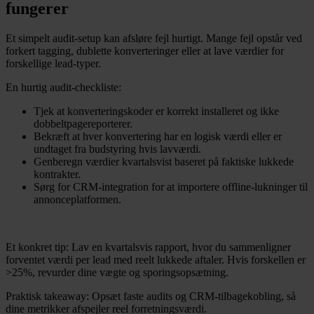
fungerer
Et simpelt audit-setup kan afsløre fejl hurtigt. Mange fejl opstår ved
forkert tagging, dublette konverteringer eller at lave værdier for
forskellige lead-typer.
En hurtig audit-checkliste:
Tjek at konverteringskoder er korrekt installeret og ikke
dobbeltpagereporterer.
Bekræft at hver konvertering har en logisk værdi eller er
undtaget fra budstyring hvis lavværdi.
Genberegn værdier kvartalsvist baseret på faktiske lukkede
kontrakter.
Sørg for CRM-integration for at importere offline-lukninger til
annonceplatformen.
Et konkret tip: Lav en kvartalsvis rapport, hvor du sammenligner
forventet værdi per lead med reelt lukkede aftaler. Hvis forskellen er
>25%, revurder dine vægte og sporingsopsætning.
Praktisk takeaway: Opsæt faste audits og CRM-tilbagekobling, så
dine metrikker afspejler reel forretningsværdi.