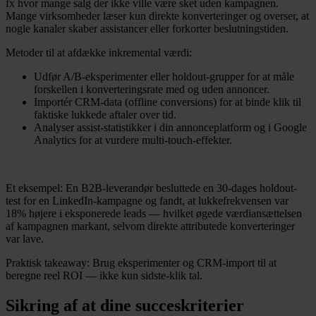
fx hvor mange salg der ikke ville være sket uden kampagnen.
Mange virksomheder læser kun direkte konverteringer og overser, at
nogle kanaler skaber assistancer eller forkorter beslutningstiden.
Metoder til at afdække inkremental værdi:
Udfør A/B-eksperimenter eller holdout-grupper for at måle
forskellen i konverteringsrate med og uden annoncer.
Importér CRM-data (offline conversions) for at binde klik til
faktiske lukkede aftaler over tid.
Analyser assist-statistikker i din annonceplatform og i Google
Analytics for at vurdere multi-touch-effekter.
Et eksempel: En B2B-leverandør besluttede en 30-dages holdout-
test for en LinkedIn-kampagne og fandt, at lukkefrekvensen var
18% højere i eksponerede leads — hvilket øgede værdiansættelsen
af kampagnen markant, selvom direkte attributede konverteringer
var lave.
Praktisk takeaway: Brug eksperimenter og CRM-import til at
beregne reel ROI — ikke kun sidste-klik tal.
Sikring af at dine succeskriterier