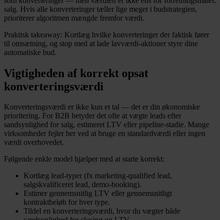
som konverteringer — men værdien er ikke ens for forretningsmålet:
salg. Hvis alle konverteringer tæller lige meget i budstrategien,
prioriterer algoritmen mængde fremfor værdi.
Praktisk takeaway: Kortlæg hvilke konverteringer der faktisk fører
til omsætning, og stop med at lade lavværdi-aktioner styre dine
automatiske bud.
Vigtigheden af korrekt opsat
konverteringsværdi
Konverteringsværdi er ikke kun et tal — det er din økonomiske
prioritering. For B2B betyder det ofte at vægte leads efter
sandsynlighed for salg, estimeret LTV eller pipeline-stadie. Mange
virksomheder fejler her ved at bruge en standardværdi eller ingen
værdi overhovedet.
Følgende enkle model hjælper med at starte korrekt:
Kortlæg lead-typer (fx marketing-qualified lead,
salgskvalificeret lead, demo-booking).
Estimer gennemsnitlig LTV eller gennemsnitligt
kontraktbeløb for hver type.
Tildel en konverteringsværdi, hvor du vægter både
sandsynlighed for closing og LTV.