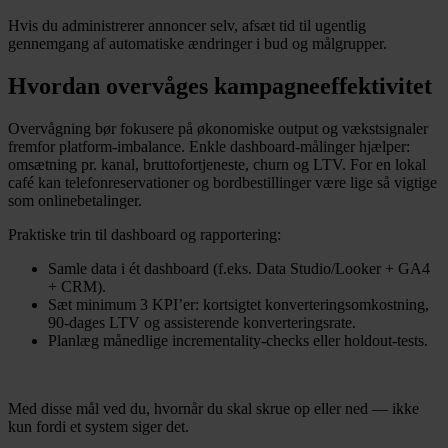
Hvis du administrerer annoncer selv, afsæt tid til ugentlig
gennemgang af automatiske ændringer i bud og målgrupper.
Hvordan overvåges kampagneeffektivitet
Overvågning bør fokusere på økonomiske output og vækstsignaler
fremfor platform-imbalance. Enkle dashboard-målinger hjælper:
omsætning pr. kanal, bruttofortjeneste, churn og LTV. For en lokal
café kan telefonreservationer og bordbestillinger være lige så vigtige
som onlinebetalinger.
Praktiske trin til dashboard og rapportering:
Samle data i ét dashboard (f.eks. Data Studio/Looker + GA4
+ CRM).
Sæt minimum 3 KPI’er: kortsigtet konverteringsomkostning,
90-dages LTV og assisterende konverteringsrate.
Planlæg månedlige incrementality-checks eller holdout-tests.
Med disse mål ved du, hvornår du skal skrue op eller ned — ikke
kun fordi et system siger det.