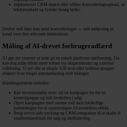
Implementer CRM-match eller offline konverteringsupload, så
telefonopkald og fysiske besøg tæller.
Derfor: mål ikke kun antal konverteringer — mål indtjening pr.
kanal over den relevante tidshorisont.
Måling af AI-drevet forbrugeradfærd
AI gør det sværere at stole på en enkelt platforms attribuering. Du
kan dog måle effekt mere robust via eksperimenter og external
validering. Vi ser ofte at simple A/B-tests eller holdout-grupper
afslører hvor meget automatisering reelt bidrager.
Handlingsrettede metoder:
Kør incrementality-tests: slå en kampagne fra for en
kontrolgruppe og mål forskellen i salg.
Opret kampagner med samme mål men forskellige
budstrategier for at sammenligne AI-modellens effekt.
Brug server-side tracking og CRM-integration til at skabe ét
sandhedslandskab for salg og attributtering.