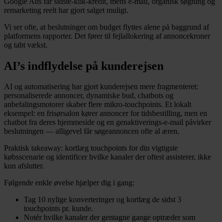
Google Ads får sidste-klik-kredit, mens e-mail, organisk søgning og
remarketing reelt har gjort salget muligt.
Vi ser ofte, at beslutninger om budget flyttes alene på baggrund af
platformens rapporter. Det fører til fejlallokering af annoncekroner
og tabt vækst.
AI’s indflydelse på kunderejsen
AI og automatisering har gjort kunderejsen mere fragmenteret:
personaliserede annoncer, dynamiske bud, chatbots og
anbefalingsmotorer skaber flere mikro-touchpoints. Et lokalt
eksempel: en frisørsalon kører annoncer for tidsbestilling, men en
chatbot fra deres hjemmeside og en genaktiverings-e-mail påvirker
beslutningen — alligevel får søgeannoncen ofte al æren.
Praktisk takeaway: kortlæg touchpoints for din vigtigste
købsscenarie og identificer hvilke kanaler der oftest assisterer, ikke
kun afslutter.
Følgende enkle øvelse hjælper dig i gang:
Tag 10 nylige konverteringer og kortlæg de sidst 3
touchpoints pr. kunde.
Notér hvilke kanaler der gentagne gange optræder som