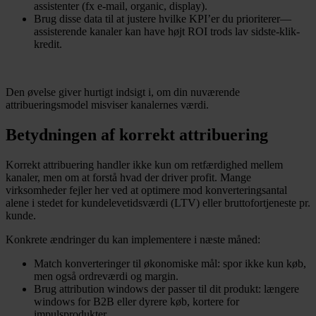
assistenter (fx e-mail, organic, display).
Brug disse data til at justere hvilke KPI’er du prioriterer—
assisterende kanaler kan have højt ROI trods lav sidste-klik-
kredit.
Den øvelse giver hurtigt indsigt i, om din nuværende
attribueringsmodel misviser kanalernes værdi.
Betydningen af korrekt attribuering
Korrekt attribuering handler ikke kun om retfærdighed mellem
kanaler, men om at forstå hvad der driver profit. Mange
virksomheder fejler her ved at optimere mod konverteringsantal
alene i stedet for kundelevetidsværdi (LTV) eller bruttofortjeneste pr.
kunde.
Konkrete ændringer du kan implementere i næste måned:
Match konverteringer til økonomiske mål: spor ikke kun køb,
men også ordreværdi og margin.
Brug attribution windows der passer til dit produkt: længere
windows for B2B eller dyrere køb, kortere for
impulsprodukter.