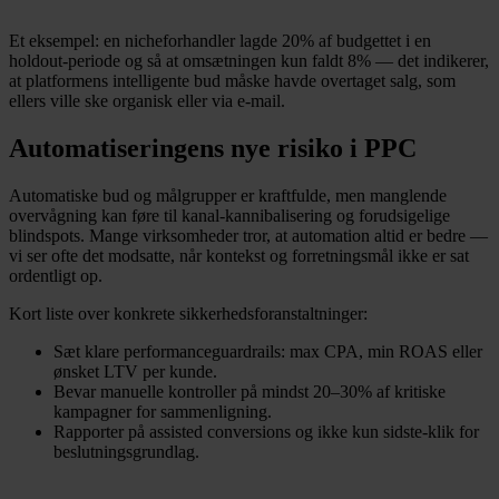
Et eksempel: en nicheforhandler lagde 20% af budgettet i en
holdout-periode og så at omsætningen kun faldt 8% — det indikerer,
at platformens intelligente bud måske havde overtaget salg, som
ellers ville ske organisk eller via e-mail.
Automatiseringens nye risiko i PPC
Automatiske bud og målgrupper er kraftfulde, men manglende
overvågning kan føre til kanal-kannibalisering og forudsigelige
blindspots. Mange virksomheder tror, at automation altid er bedre —
vi ser ofte det modsatte, når kontekst og forretningsmål ikke er sat
ordentligt op.
Kort liste over konkrete sikkerhedsforanstaltninger:
Sæt klare performanceguardrails: max CPA, min ROAS eller
ønsket LTV per kunde.
Bevar manuelle kontroller på mindst 20–30% af kritiske
kampagner for sammenligning.
Rapporter på assisted conversions og ikke kun sidste-klik for
beslutningsgrundlag.