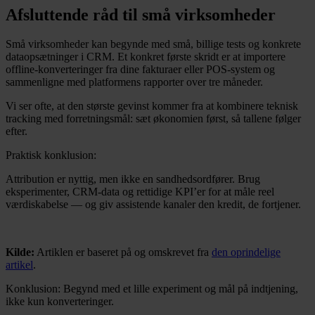
Afsluttende råd til små virksomheder
Små virksomheder kan begynde med små, billige tests og konkrete
dataopsætninger i CRM. Et konkret første skridt er at importere
offline-konverteringer fra dine fakturaer eller POS-system og
sammenligne med platformens rapporter over tre måneder.
Vi ser ofte, at den største gevinst kommer fra at kombinere teknisk
tracking med forretningsmål: sæt økonomien først, så tallene følger
efter.
Praktisk konklusion:
Attribution er nyttig, men ikke en sandhedsordfører. Brug
eksperimenter, CRM-data og rettidige KPI’er for at måle reel
værdiskabelse — og giv assistende kanaler den kredit, de fortjener.
Kilde:
Artiklen er baseret på og omskrevet fra
den oprindelige
artikel
.
Konklusion: Begynd med et lille experiment og mål på indtjening,
ikke kun konverteringer.