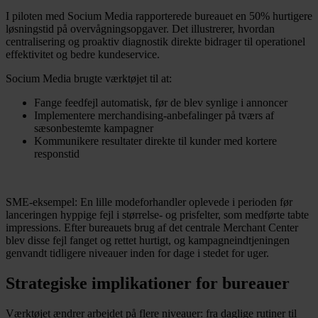
I piloten med Socium Media rapporterede bureauet en 50% hurtigere
løsningstid på overvågningsopgaver. Det illustrerer, hvordan
centralisering og proaktiv diagnostik direkte bidrager til operationel
effektivitet og bedre kundeservice.
Socium Media brugte værktøjet til at:
Fange feedfejl automatisk, før de blev synlige i annoncer
Implementere merchandising-anbefalinger på tværs af
sæsonbestemte kampagner
Kommunikere resultater direkte til kunder med kortere
responstid
SME-eksempel: En lille modeforhandler oplevede i perioden før
lanceringen hyppige fejl i størrelse- og prisfelter, som medførte tabte
impressions. Efter bureauets brug af det centrale Merchant Center
blev disse fejl fanget og rettet hurtigt, og kampagneindtjeningen
genvandt tidligere niveauer inden for dage i stedet for uger.
Strategiske implikationer for bureauer
Værktøjet ændrer arbejdet på flere niveauer: fra daglige rutiner til