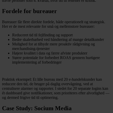
travle perioder som 4. kvartal, hvor tid til rettelser er kritisk.
Fordele for bureauer
Bureauer får flere direkte fordele, både operationelt og strategisk.
Her er de mest relevante for små og mellemstore bureauer:
Reduceret tid til fejlfinding og support
Bedre skalerbarhed ved håndtering af mange detailkunder
Mulighed for at tilbyde mere proaktiv rådgivning og
merchandising-tjenester
Højere kvalitet i data og færre afviste produkter
Større potentiale for forbedret ROAS gennem hurtigere
implementering af forbedringer
Praktisk eksempel: Et lille bureau med 20 e-handelskunder kan
reducere den tid, de bruger på daglig overvågning, ved at
centralisere alarmer og rapporter. I stedet for 20 separate logins kan
ét dashboard give notifikationer, som prioriteres efter alvorlighed —
og dermed frigive tid til optimering.
Case Study: Socium Media