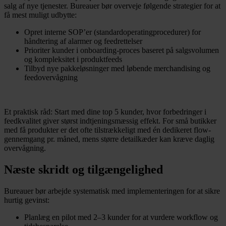
salg af nye tjenester. Bureauer bør overveje følgende strategier for at
få mest muligt udbytte:
Opret interne SOP’er (standardoperatingprocedurer) for
håndtering af alarmer og feedrettelser
Prioriter kunder i onboarding-proces baseret på salgsvolumen
og kompleksitet i produktfeeds
Tilbyd nye pakkeløsninger med løbende merchandising og
feedovervågning
Et praktisk råd: Start med dine top 5 kunder, hvor forbedringer i
feedkvalitet giver størst indtjeningsmæssig effekt. For små butikker
med få produkter er det ofte tilstrækkeligt med én dedikeret flow-
gennemgang pr. måned, mens større detailkæder kan kræve daglig
overvågning.
Næste skridt og tilgængelighed
Bureauer bør arbejde systematisk med implementeringen for at sikre
hurtig gevinst:
Planlæg en pilot med 2–3 kunder for at vurdere workflow og