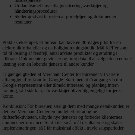
tidsbesparelse
Uddan teamet i nye diagnosticeringsværktøjer og
håndteringsprocedurer
Skaler gradvist til resten af porteføljen og dokumenter
resultater
Praktisk eksempel: Et bureau kan lave en 30-dages pilot for en
elektronikforhandler og en boligindretningsbutik. Mål KPI’er som
tid til løsning af feedfejl, antal afviste produkter og ændring i
klikrate. Dokumentér gevinster og brug data til at sælge den centrale
løsning som en løbende tjeneste til andre kunder.
Tilgængeligheden af Merchant Center for bureauer vil variere
afhængigt af roll-out fra Google. Start med at få adgang via din
Google-repræsentant eller tilmeld interesse, og planlæg intern
træning, så I står klar, når værktøjet bliver tilgængeligt for jeres
konto.
Konklusion: For bureauer, særligt dem med mange detailkunder, er
det nye Merchant Center en mulighed for at højne
driftseffektiviteten, tilbyde nye tjenester og forbedre klienternes
annonceperformance. Start i det små, mål resultaterne og skaler
implementeringen, så I får maksimal effekt i travle salgsperioder.